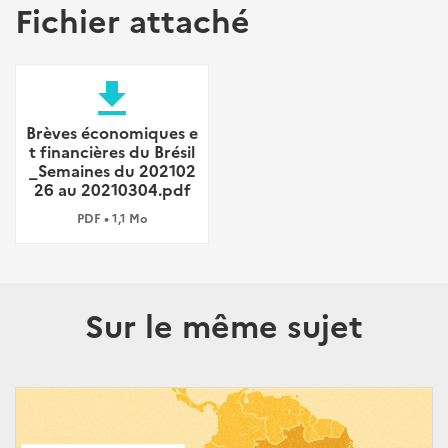
Fichier attaché
file_download
Brèves économiques e
t financières du Brésil
_Semaines du 202102
26 au 20210304.pdf
PDF • 1,1 Mo
Sur le même sujet