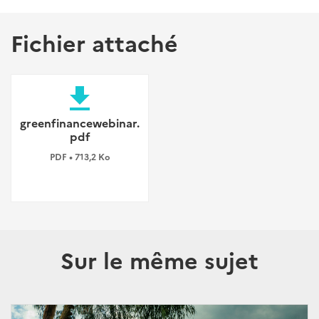
Fichier attaché
file_download
greenfinancewebinar.
pdf
PDF • 713,2 Ko
Sur le même sujet