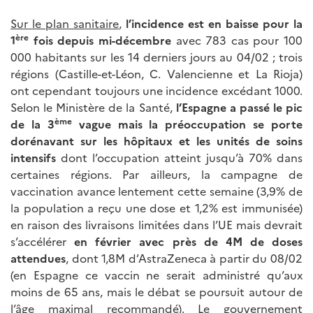
Sur le plan sanitaire
,
l’incidence est en baisse pour la
ère
1
fois depuis mi-décembre
avec 783 cas pour 100
000 habitants sur les 14 derniers jours au 04/02 ; trois
régions (Castille-et-Léon, C. Valencienne et La Rioja)
ont cependant toujours une incidence excédant 1000.
Selon le Ministère de la Santé,
l’Espagne a passé le pic
ème
de la 3
vague mais la préoccupation se porte
dorénavant sur les hôpitaux et les unités de soins
intensifs
dont l’occupation atteint jusqu’à 70% dans
certaines régions. Par ailleurs, la campagne de
vaccination avance lentement cette semaine (3,9% de
la population a reçu une dose et 1,2% est immunisée)
en raison des livraisons limitées dans l’UE mais devrait
s’accélérer
en février avec près de 4M de doses
attendues
, dont 1,8M d’AstraZeneca à partir du 08/02
(en Espagne ce vaccin ne serait administré qu’aux
moins de 65 ans, mais le débat se poursuit autour de
l’âge maximal recommandé). Le gouvernement