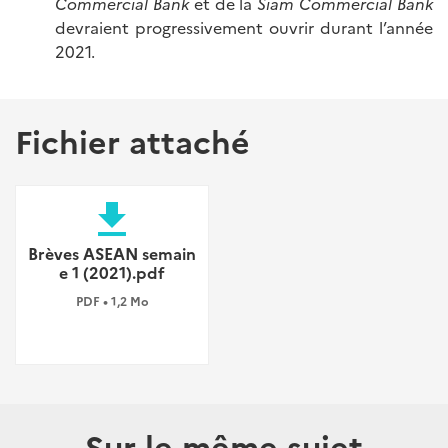
Commercial Bank
et de la
Siam Commercial Bank
devraient progressivement ouvrir durant l’année
2021.
Fichier attaché
file_download
Brèves ASEAN semain
e 1 (2021).pdf
PDF • 1,2 Mo
Sur le même sujet