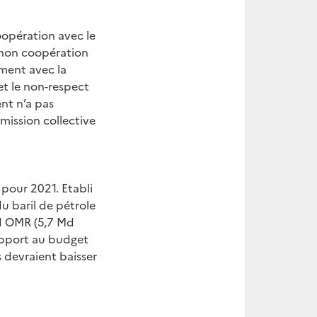
oopération avec le
 non coopération
ment avec la
 et le non-respect
nt n’a pas
émission collective
 pour 2021. Etabli
u baril de pétrole
Md OMR (5,7 Md
rapport au budget
 devraient baisser