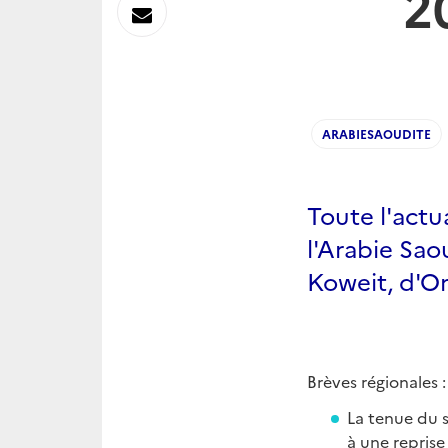
2
sur
Envoyer
Linkedin
par
Messagerie
ARABIESAOUDITE
Toute l'act
l'Arabie Sao
Koweit, d'O
Brèves régionales :
La tenue du 
à une reprise