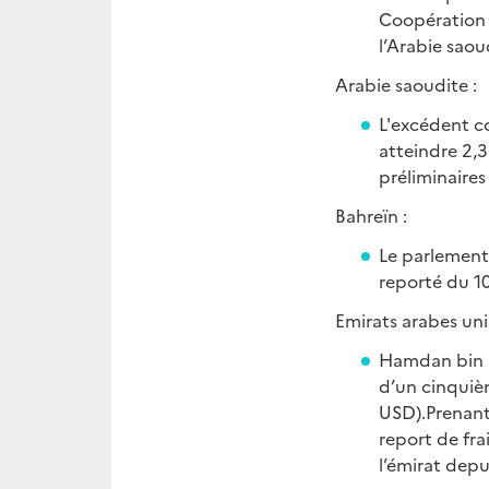
Coopération d
l’Arabie saoud
Arabie saoudite :
L'excédent c
atteindre 2,3
préliminaires
Bahreïn :
Le parlement
reporté du 10
Emirats arabes unis
Hamdan bin M
d’un cinquiè
USD).Prenant
report de fra
l’émirat dep