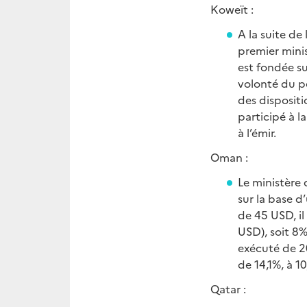
Koweït :
A la suite de
premier mini
est fondée s
volonté du pe
des dispositi
participé à l
à l’émir.
Oman :
Le ministère 
sur la base d
de 45 USD, i
USD), soit 8%
exécuté de 2
de 14,1%, à 
Qatar :