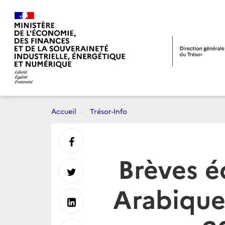
Accueil
Trésor-Info
Partager
Brèves é
sur
Partager
Arabique
Facebook
sur
Partager
Twitter