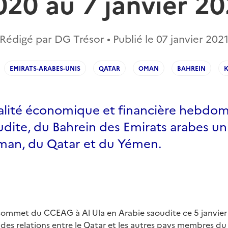
020 au 7 janvier 20
Rédigé par DG Trésor • Publié le
07 janvier 202
EMIRATS-ARABES-UNIS
QATAR
OMAN
BAHREIN
K
ualité économique et financière hebdo
udite, du Bahrein des Emirats arabes un
man, du Qatar et du Yémen.
sommet du CCEAG à Al Ula en Arabie saoudite ce 5 janvier
 des relations entre le Qatar et les autres pays membres du