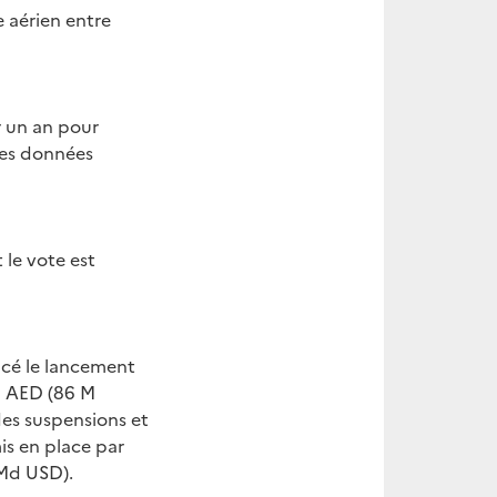
e aérien entre
r un an pour
les données
le vote est
cé le lancement
M AED (86 M
des suspensions et
is en place par
 Md USD).