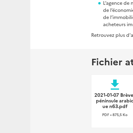
L’agence de n
de l’économi
de l’immobilie
acheteurs im
Retrouvez plus d'
Fichier a
file_download
2021-01-07 Brève
péninsule arabi
ue n63.pdf
PDF • 875,5 Ko