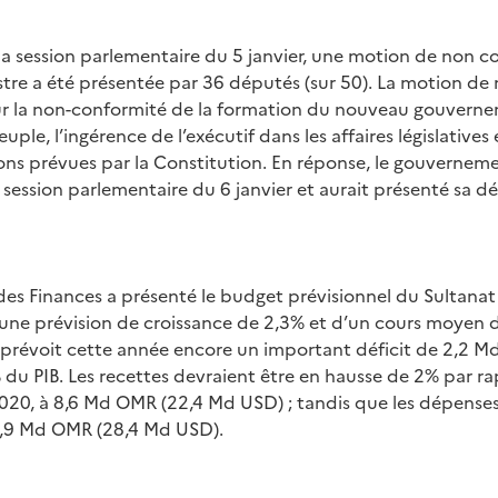
 la session parlementaire du 5 janvier, une motion de non c
stre a été présentée par 36 députés (sur 50). La motion de
ur la non-conformité de la formation du nouveau gouverne
uple, l’ingérence de l’exécutif dans les affaires législatives
ons prévues par la Constitution. En réponse, le gouverneme
a session parlementaire du 6 janvier et aurait présenté sa d
des Finances a présenté le budget prévisionnel du Sultanat
’une prévision de croissance de 2,3% et d’un cours moyen d
l prévoit cette année encore un important déficit de 2,2 
 du PIB. Les recettes devraient être en hausse de 2% par 
020, à 8,6 Md OMR (22,4 Md USD) ; tandis que les dépenses
10,9 Md OMR (28,4 Md USD).