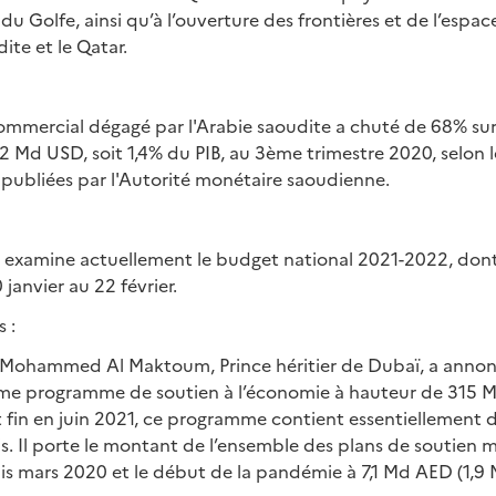
u Golfe, ainsi qu’à l’ouverture des frontières et de l’espac
ite et le Qatar.
ommercial dégagé par l'Arabie saoudite a chuté de 68% su
2 Md USD, soit 1,4% du PIB, au 3ème trimestre 2020, selon 
 publiées par l'Autorité monétaire saoudienne.
 examine actuellement le budget national 2021-2022, dont 
 janvier au 22 février.
 :
ohammed Al Maktoum, Prince héritier de Dubaï, a annon
me programme de soutien à l’économie à hauteur de 315 
 fin en juin 2021, ce programme contient essentiellement 
is. Il porte le montant de l’ensemble des plans de soutien m
uis mars 2020 et le début de la pandémie à 7,1 Md AED (1,9