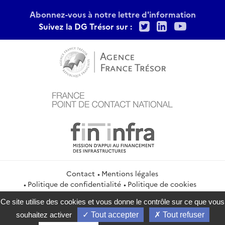
Abonnez-vous à notre lettre d'information
Twitter
LinkedIn
Youtu
Suivez la DG Trésor sur :
Contact
Mentions légales
Politique de confidentialité
Politique de cookies
Gestion des cookies
Flux RSS
Ce site utilise des cookies et vous donne le contrôle sur ce que vous
service-public.gouv.fr
legifrance.gouv.fr
info.gouv.fr
souhaitez activer
Tout accepter
Tout refuser
data.gouv.fr