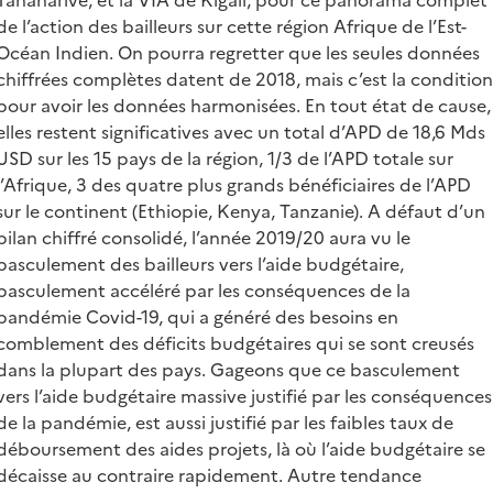
de l’action des bailleurs sur cette région Afrique de l’Est-
Océan Indien. On pourra regretter que les seules données
chiffrées complètes datent de 2018, mais c’est la condition
pour avoir les données harmonisées. En tout état de cause,
elles restent significatives avec un total d’APD de 18,6 Mds
USD sur les 15 pays de la région, 1/3 de l’APD totale sur
l’Afrique, 3 des quatre plus grands bénéficiaires de l’APD
sur le continent (Ethiopie, Kenya, Tanzanie). A défaut d’un
bilan chiffré consolidé, l’année 2019/20 aura vu le
basculement des bailleurs vers l’aide budgétaire,
basculement accéléré par les conséquences de la
pandémie Covid-19, qui a généré des besoins en
comblement des déficits budgétaires qui se sont creusés
dans la plupart des pays. Gageons que ce basculement
vers l’aide budgétaire massive justifié par les conséquences
de la pandémie, est aussi justifié par les faibles taux de
déboursement des aides projets, là où l’aide budgétaire se
décaisse au contraire rapidement. Autre tendance