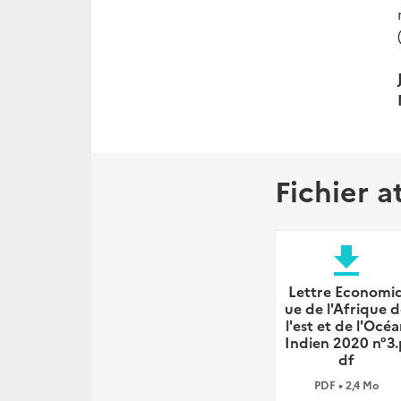
Fichier a
file_download
Lettre Economi
ue de l'Afrique 
l'est et de l'Océ
Indien 2020 n°3.
df
PDF • 2,4 Mo