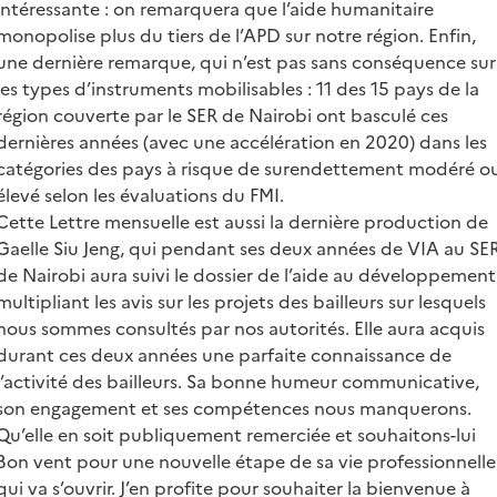
intéressante : on remarquera que l’aide humanitaire
monopolise plus du tiers de l’APD sur notre région. Enfin,
une dernière remarque, qui n’est pas sans conséquence sur
les types d’instruments mobilisables : 11 des 15 pays de la
région couverte par le SER de Nairobi ont basculé ces
dernières années (avec une accélération en 2020) dans les
catégories des pays à risque de surendettement modéré o
élevé selon les évaluations du FMI.
Cette Lettre mensuelle est aussi la dernière production de
Gaelle Siu Jeng, qui pendant ses deux années de VIA au SE
de Nairobi aura suivi le dossier de l’aide au développement
multipliant les avis sur les projets des bailleurs sur lesquels
nous sommes consultés par nos autorités. Elle aura acquis
durant ces deux années une parfaite connaissance de
l’activité des bailleurs. Sa bonne humeur communicative,
son engagement et ses compétences nous manquerons.
Qu’elle en soit publiquement remerciée et souhaitons-lui
Bon vent pour une nouvelle étape de sa vie professionnelle
qui va s’ouvrir. J’en profite pour souhaiter la bienvenue à