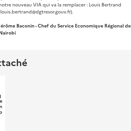
notre nouveau VIA qui va la remplacer : Louis Bertrand
(louis.bertrand@dgtresor.gouv.fr).
Jérôme Baconin - Chef du Service Economique Régional de
Nairobi
ttaché
q
de
an
p