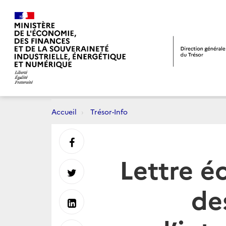
Accueil
Trésor-Info
Partager
Lettre é
sur
Partager
de
Facebook
sur
Partager
Twitter