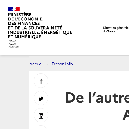
Accueil
Trésor-Info
Partager
De l’autre
sur
Partager
Facebook
sur
Partager
Twitter