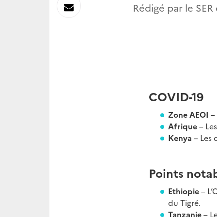
sur
Envoyer
Rédigé par le SER 
Linkedin
par
Messagerie
COVID-19
Zone AEOI
–
Afrique
– Le
Kenya
– Les 
Points notab
Ethiopie
– L’
du Tigré.
Tanzanie
– L