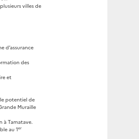
lusieurs villes de
me d’assurance
formation des
re et
le potentiel de
Grande Muraille
en à Tamatave.
er
ble au 1