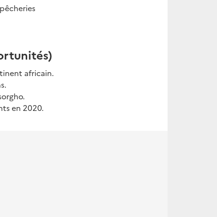
pêcheries
rtunités)
inent africain.
s.
sorgho.
nts en 2020.