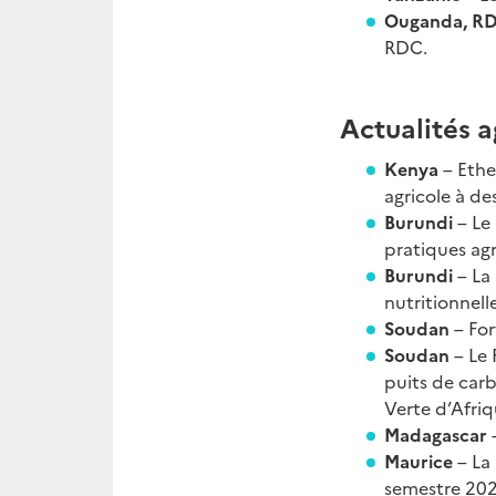
Ouganda, R
RDC.
Actualités a
Kenya
– Ethe
agricole à de
Burundi
– Le
pratiques agr
Burundi
– La
nutritionnelle
Soudan
– For
Soudan
– Le
puits de car
Verte d’Afriq
Madagascar
Maurice
– La
semestre 202