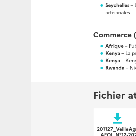
Seychelles
– 
artisanales.
Commerce (é
Afrique
– Pu
Kenya
– La p
Kenya
– Keny
Rwanda
– Ni
Fichier a
file_download
201127_VeilleAgr
_AEOI_N°12-20