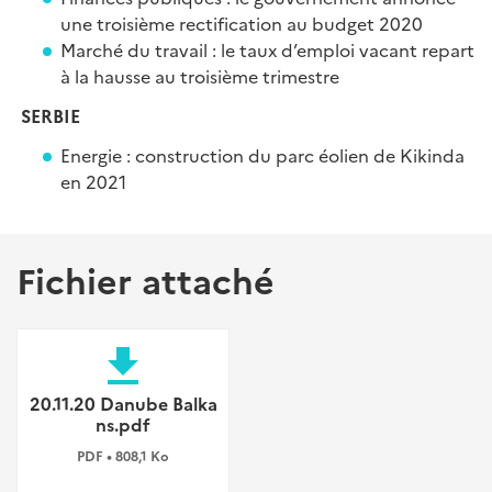
une troisième rectification au budget 2020
Marché du travail : le taux d’emploi vacant repart
à la hausse au troisième trimestre
SERBIE
Energie : construction du parc éolien de Kikinda
en 2021
Fichier attaché
file_download
20.11.20 Danube Balka
ns.pdf
PDF • 808,1 Ko