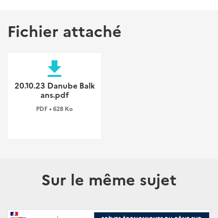
Fichier attaché
file_download
20.10.23 Danube Balk
ans.pdf
PDF • 628 Ko
Sur le même sujet