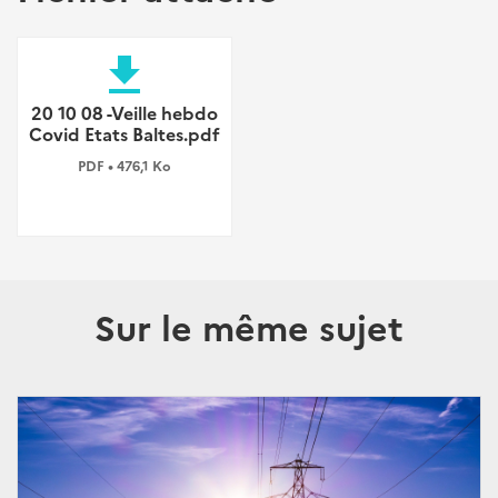
file_download
20 10 08 -Veille hebdo
Covid Etats Baltes.pdf
PDF • 476,1 Ko
Sur le même sujet