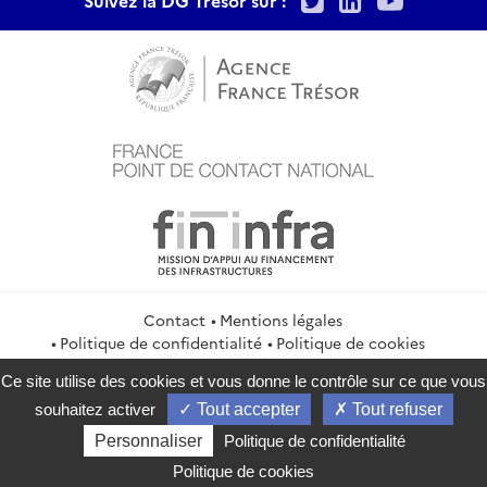
Suivez la DG Trésor sur :
Contact
Mentions légales
Politique de confidentialité
Politique de cookies
Gestion des cookies
Flux RSS
Ce site utilise des cookies et vous donne le contrôle sur ce que vous
service-public.gouv.fr
legifrance.gouv.fr
info.gouv.fr
souhaitez activer
Tout accepter
Tout refuser
data.gouv.fr
Personnaliser
Politique de confidentialité
2026 Direction générale du Trésor
Politique de cookies