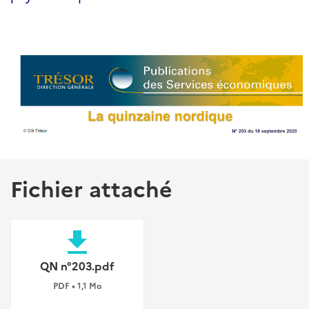
Fichier attaché
file_download
QN n°203.pdf
PDF • 1,1 Mo