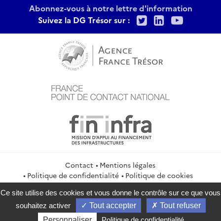
Abonnez-vous à notre lettre d'information
Twitter
LinkedIn
Youtu
Suivez la DG Trésor sur :
Contact
Mentions légales
Politique de confidentialité
Politique de cookies
Gestion des cookies
Flux RSS
Ce site utilise des cookies et vous donne le contrôle sur ce que vous
service-public.gouv.fr
legifrance.gouv.fr
info.gouv.fr
souhaitez activer
Tout accepter
Tout refuser
data.gouv.fr
Personnaliser
Politique de confidentialité