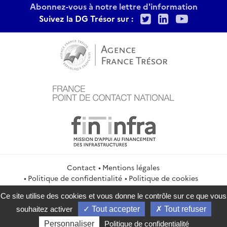
Abonnez-vous à notre lettre d'information
Twitter
LinkedIn
Youtu
Suivez la DG Trésor sur :
Contact
Mentions légales
Politique de confidentialité
Politique de cookies
Gestion des cookies
Flux RSS
Ce site utilise des cookies et vous donne le contrôle sur ce que vous
service-public.gouv.fr
legifrance.gouv.fr
info.gouv.fr
souhaitez activer
Tout accepter
Tout refuser
data.gouv.fr
Personnaliser
Politique de confidentialité