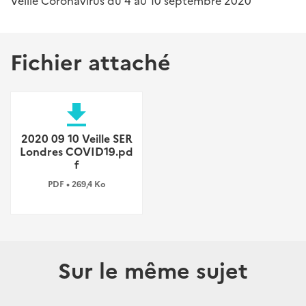
Veille Coronavirus du 4 au 10 septembre 2020
Fichier attaché
file_download
2020 09 10 Veille SER
Londres COVID19.pd
f
PDF • 269,4 Ko
Sur le même sujet