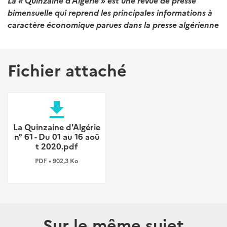
La « Quinzaine d’Algérie » est une revue de presse
bimensuelle qui reprend les principales informations à
caractère économique parues dans la presse algérienne
Fichier attaché
file_download
La Quinzaine d'Algérie
n° 61 - Du 01 au 16 aoû
t 2020.pdf
PDF • 902,3 Ko
Sur le même sujet