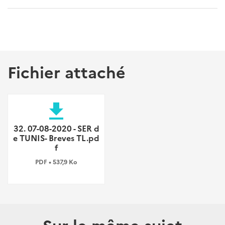
Fichier attaché
file_download
32. 07-08-2020 - SER d
e TUNIS- Breves TL.pd
f
PDF • 537,9 Ko
Sur le même sujet