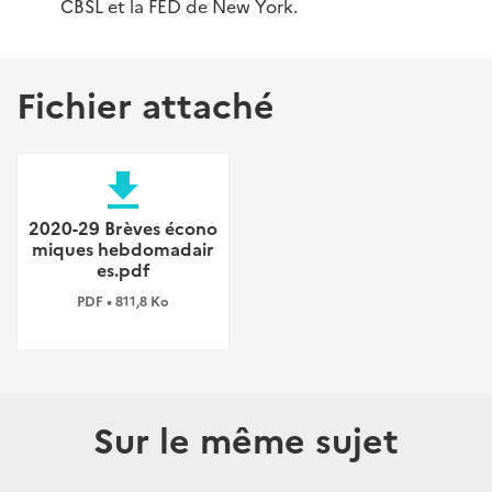
CBSL et la FED de New York.
Fichier attaché
file_download
2020-29 Brèves écono
miques hebdomadair
es.pdf
PDF • 811,8 Ko
Sur le même sujet