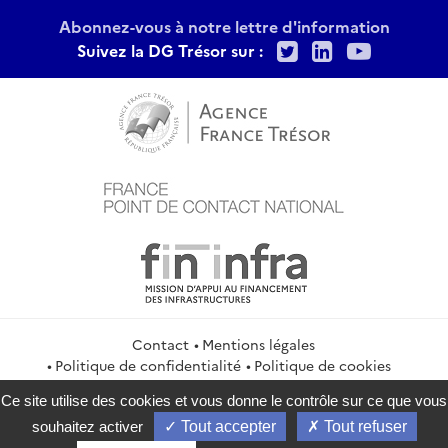
Abonnez-vous à notre lettre d'information
Twitter
LinkedIn
Youtu
Suivez la DG Trésor sur :
Contact
Mentions légales
Politique de confidentialité
Politique de cookies
Gestion des cookies
Flux RSS
Ce site utilise des cookies et vous donne le contrôle sur ce que vous
service-public.gouv.fr
legifrance.gouv.fr
info.gouv.fr
souhaitez activer
Tout accepter
Tout refuser
data.gouv.fr