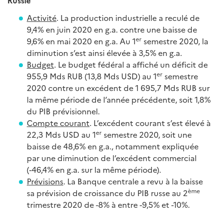
Russie
Activité
. La production industrielle a reculé de
9,4% en juin 2020 en g.a. contre une baisse de
er
9,6% en mai 2020 en g.a. Au 1
semestre 2020, la
diminution s’est ainsi élevée à 3,5% en g.a.
Budget
. Le budget fédéral a affiché un déficit de
er
955,9 Mds RUB (13,8 Mds USD) au 1
semestre
2020 contre un excédent de 1 695,7 Mds RUB sur
la même période de l’année précédente, soit 1,8%
du PIB prévisionnel.
Compte courant
. L’excédent courant s’est élevé à
er
22,3 Mds USD au 1
semestre 2020, soit une
baisse de 48,6% en g.a., notamment expliquée
par une diminution de l’excédent commercial
(-46,4% en g.a. sur la même période).
Prévisions
. La Banque centrale a revu à la baisse
ème
sa prévision de croissance du PIB russe au 2
trimestre 2020 de -8% à entre -9,5% et -10%.