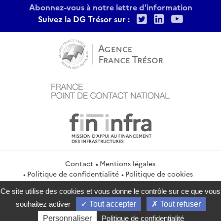
Abonnez-vous à notre lettre d'information
Twitter
LinkedIn
Youtu
Suivez la DG Trésor sur :
Contact
Mentions légales
Politique de confidentialité
Politique de cookies
Gestion des cookies
Flux RSS
Ce site utilise des cookies et vous donne le contrôle sur ce que vous
service-public.gouv.fr
legifrance.gouv.fr
info.gouv.fr
souhaitez activer
Tout accepter
Tout refuser
data.gouv.fr
Personnaliser
Politique de confidentialité