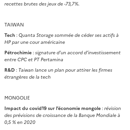
recettes brutes des jeux de -73,7%.
TAIWAN
Tech
:
Quanta Storage somm
é
e de c
é
der ses actifs
à
HP par une cour am
é
ricaine
Pétrochimie
:
signature d
’
un accord d
’
investissement
entre CPC et PT Pertamina
R&D
:
Taiwan lance un plan pour attirer les firmes
é
trang
è
res de la tech
MONGOLIE
Impact du covid19 sur l’économie mongole
:
révision
des prévisions de croissance de la Banque Mondiale à
0,5 % en 2020