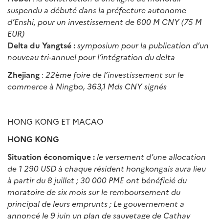
suspendu a d
é
but
é
dans la pr
é
fecture autonome
d
’
Enshi, pour un investissement de 600 M CNY (75 M
EUR)
Delta du Yangtsé :
symposium pour la publication d
’
un
nouveau tri-annuel pour l
’
int
é
gration du delta
Zhejiang
:
22
è
me foire de l
’
investissement sur le
commerce
à
Ningbo, 363,1 Mds CNY sign
é
s
HONG KONG ET MACAO
HONG KONG
Situation économique :
le versement d’une allocation
de 1 290 USD à chaque résident hongkongais aura lieu
à partir du 8 juillet ; 30 000 PME ont bénéficié du
moratoire de six mois sur le remboursement du
principal de leurs emprunts ; Le gouvernement a
annoncé le 9 juin un plan de sauvetage de Cathay