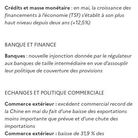
Crédits et masse monétaire
:
en mai, la croissance des
financements
à
l
’é
conomie (TSF)
s
’é
tablit
à
son plus
haut niveau depuis deux ans (+12,5%)
BANQUE ET FINANCE
Banques
:
nouvelle injonction donn
é
e par le r
é
gulateur
aux banques de taille interm
é
diaire en vue d
’
assouplir
leur politique de couverture des provisions
ECHANGES ET POLITIQUE COMMERCIALE
Commerce extérieur :
exc
é
dent commercial record de
la Chine en mai du fait d
’
une baisse des exportations
moins importante que pr
é
vue et d
’
une chute des
importations
Commerce extérieur :
baisse de 31,9 % des