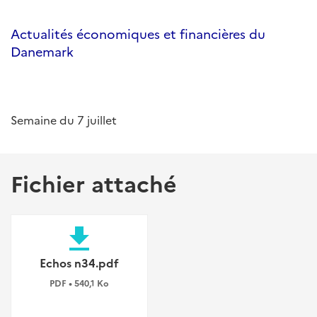
Actualités économiques et financières du
Danemark
Semaine du 7 juillet
Fichier attaché
file_download
Echos n34.pdf
PDF • 540,1 Ko