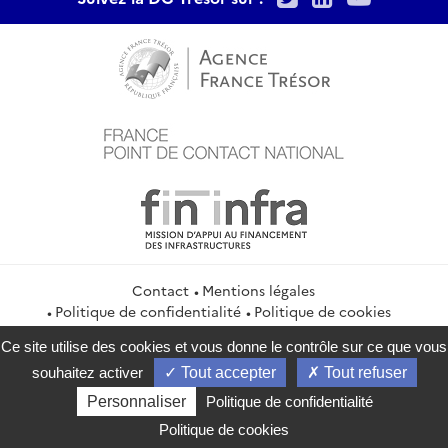
Contact
Mentions légales
Politique de confidentialité
Politique de cookies
Gestion des cookies
Flux RSS
Ce site utilise des cookies et vous donne le contrôle sur ce que vous
service-public.gouv.fr
legifrance.gouv.fr
info.gouv.fr
souhaitez activer
Tout accepter
Tout refuser
data.gouv.fr
Personnaliser
Politique de confidentialité
2026 Direction générale du Trésor
Politique de cookies