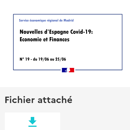
Fichier attaché
file_download