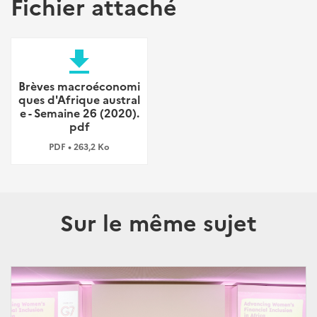
Fichier attaché
file_download
Brèves macroéconomi
ques d'Afrique austral
e - Semaine 26 (2020).
pdf
PDF • 263,2 Ko
Sur le même sujet