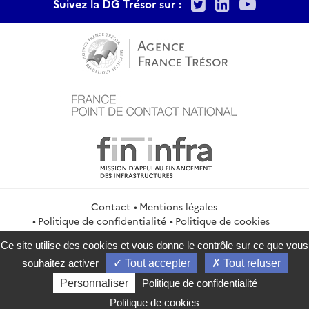
Twitter
LinkedIn
Youtu
Suivez la DG Trésor sur :
Contact
Mentions légales
Politique de confidentialité
Politique de cookies
Gestion des cookies
Flux RSS
Ce site utilise des cookies et vous donne le contrôle sur ce que vous
service-public.gouv.fr
legifrance.gouv.fr
info.gouv.fr
souhaitez activer
Tout accepter
Tout refuser
data.gouv.fr
Personnaliser
Politique de confidentialité
2026 Direction générale du Trésor
Politique de cookies