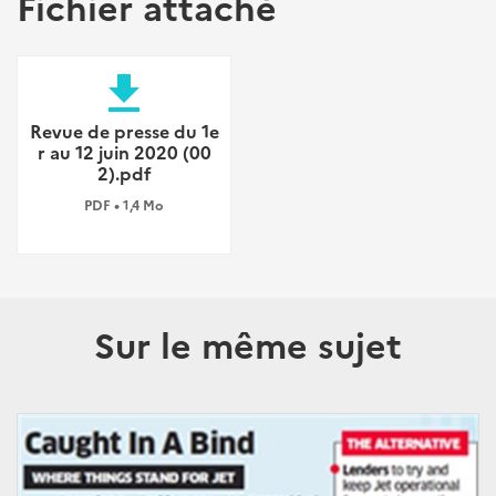
Fichier attaché
file_download
Revue de presse du 1e
r au 12 juin 2020 (00
2).pdf
PDF • 1,4 Mo
Sur le même sujet