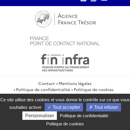
Contact
Mentions légales
Politique de confidentialité
Politique de cookies
Gestion des cookies
Flux RSS
Ce site utilise des cookies et vous donne le contrôle sur ce que vous
service-public.gouv.fr
legifrance.gouv.fr
info.gouv.fr
souhaitez activer
Tout accepter
Tout refuser
data.gouv.fr
Personnaliser
Politique de confidentialité
2026 Direction générale du Trésor
Politique de cookies