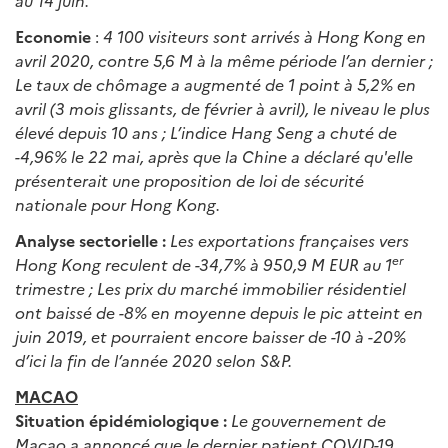
au 14 juin.
Economie
:
4 100 visiteurs sont arrivés à Hong Kong en
avril 2020, contre 5,6 M à la même période l’an dernier ;
Le taux de chômage a augmenté de 1 point à 5,2% en
avril (3 mois glissants, de février à avril), le niveau le plus
élevé depuis 10 ans ; L’indice Hang Seng a chuté de
-4,96% le 22 mai, après que la Chine a déclaré qu'elle
présenterait une proposition de loi de sécurité
nationale pour Hong Kong.
Analyse sectorielle :
Les exportations françaises vers
er
Hong Kong reculent de -34,7% à 950,9 M EUR au 1
trimestre ; Les prix du marché immobilier résidentiel
ont baissé de -8% en moyenne depuis le pic atteint en
juin 2019, et pourraient encore baisser de -10 à -20%
d’ici la fin de l’année 2020 selon S&P.
MACAO
Situation épidémiologique :
Le gouvernement de
Macao a annoncé que le dernier patient COVID-19