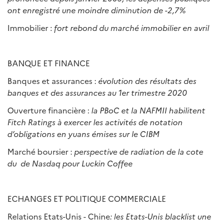
ont enregistr
é
une moindre diminution de -2,7%
Immobilier :
fort rebond du march
é
immobilier en avril
BANQUE ET FINANCE
Banques et assurances :
é
volution des r
é
sultats des
banques et des assurances au 1er trimestre 2020
Ouverture financière :
la PBoC et la NAFMII habilitent
Fitch Ratings
à
exercer les activit
é
s de notation
d
’
obligations en yuans
é
mises sur le CIBM
Marché boursier :
perspective de radiation de la cote
du de Nasdaq pour Luckin Coffee
ECHANGES ET POLITIQUE COMMERCIALE
Relations Etats-Unis - Chine
: les Etats-Unis blacklist une