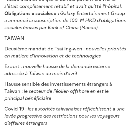
s'était complètement rétabli et avait quitté l'hôpital.
Obligations « sociales » :
Galaxy Entertainment Group
a annoncé la souscription de 100 M HKD d'obligations
sociales émises par Bank of China (Macao).
TAIWAN
Deuxième mandat de Tsai Ing-wen :
nouvelles priorit
é
s
en mati
è
re d
’
innovation et de technologies
Export :
nouvelle hausse de la demande externe
adress
é
e
à
Taïwan au mois d
’
avril
Hausse sensible des investissements étrangers à
Taiwan :
le secteur de l
’é
olien offshore en est le
principal b
é
n
é
ficiaire
Covid 19 :
les autorit
é
s taiwanaises r
é
fl
é
chissent
à
une
lev
é
e progressive des restrictions pour les voyageurs
d
’
affaires
é
trangers