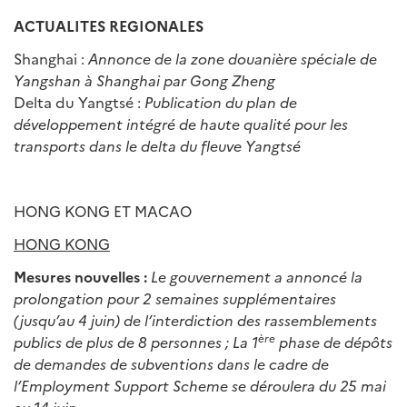
ACTUALITES REGIONALES
Shanghai :
Annonce de la zone douani
è
re sp
é
ciale de
Yangshan
à
Shanghai par Gong Zheng
Delta du Yangtsé :
Publication du plan de
d
é
veloppement int
é
gr
é
de haute qualit
é
pour les
transports dans le delta du fleuve Yangts
é
HONG KONG ET MACAO
HONG KONG
Mesures nouvelles :
Le gouvernement a annoncé la
prolongation pour 2 semaines supplémentaires
(jusqu’au 4 juin) de l’interdiction des rassemblements
ère
publics de plus de 8 personnes ; La 1
phase de dépôts
de demandes de subventions dans le cadre de
l’Employment Support Scheme se déroulera du 25 mai