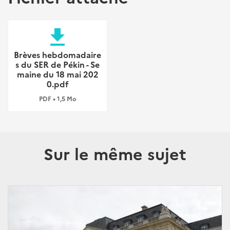
file_download
Brèves hebdomadaire
s du SER de Pékin - Se
maine du 18 mai 202
0.pdf
PDF • 1,5 Mo
Sur le même sujet