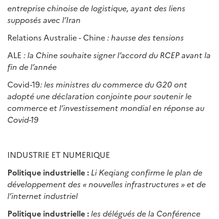
entreprise chinoise de logistique, ayant des liens
suppos
é
s avec l
’
Iran
Relations Australie - Chine
: hausse des tensions
ALE
: la Chine souhaite signer l
’
accord du RCEP avant la
fin de l
’
ann
é
e
Covid-19
: les ministres du commerce du G20 ont
adopt
é
une d
é
claration conjointe pour soutenir le
commerce et l
’
investissement mondial en r
é
ponse au
Covid-19
INDUSTRIE ET NUMERIQUE
Politique industrielle :
Li Keqiang confirme le plan de
développement des « nouvelles infrastructures » et de
l’internet industriel
Politique industrielle :
les délégués de la Conférence