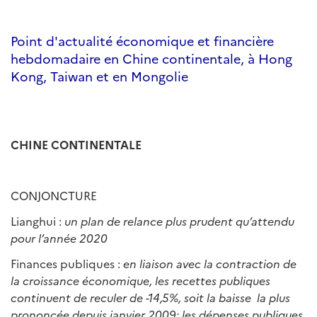
Point d'actualité économique et financière
hebdomadaire en Chine continentale, à Hong
Kong, Taiwan et en Mongolie
CHINE CONTINENTALE
CONJONCTURE
Lianghui :
un plan de relance plus prudent qu
’
attendu
pour l
’
ann
é
e 2020
Finances publiques :
en liaison avec la contraction de
la croissance
é
conomique, les recettes publiques
continuent de reculer de -14,5%, soit la baisse la plus
prononc
é
e depuis janvier 2009; les d
é
penses publiques