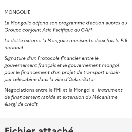
MONGOLIE
La Mongolie d
é
fend son programme d
’
action aupr
è
s du
Groupe conjoint Asie Pacifique du GAFI
La dette externe la Mongolie repr
é
sente deux fois le PIB
national
Signature d
’
un Protocole financier entre le
gouvernement français et le gouvernement mongol
pour le financement d
’
un projet de transport urbain
par t
é
l
é
cabine dans la ville d
’
Oulan-Bator
Négociations entre le FMI et la Mongolie :
instrument
de financement rapide et extension du M
é
canisme
é
largi de cr
é
dit
Fichier attaché