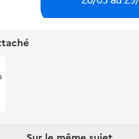
ttaché
2
Sur le même sujet