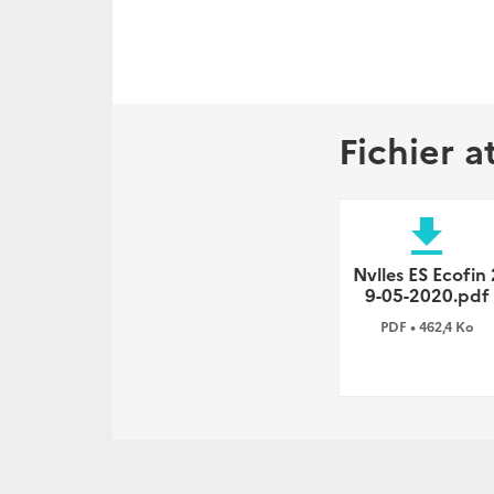
Fichier a
file_download
Nvlles ES Ecofin 
9-05-2020.pdf
PDF • 462,4 Ko