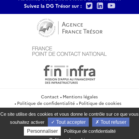
Twitter
LinkedIn
Youtu
Suivez la DG Trésor sur :
Contact
Mentions légales
Politique de confidentialité
Politique de cookies
Gestion des cookies
Flux RSS
Ce site utilise des cookies et vous donne le contrôle sur ce que vous
service-public.gouv.fr
legifrance.gouv.fr
info.gouv.fr
souhaitez activer
Tout accepter
Tout refuser
data.gouv.fr
Personnaliser
Politique de confidentialité
2026 Direction générale du Trésor