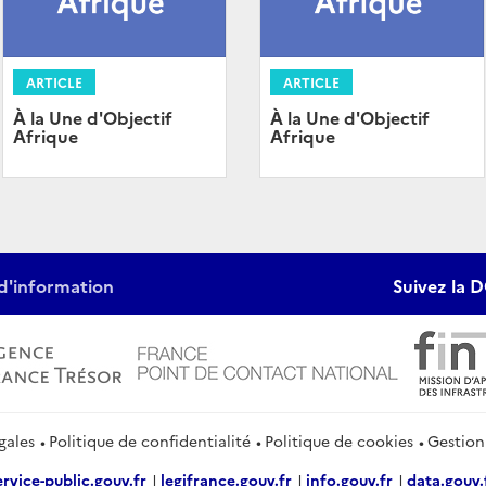
ARTICLE
ARTICLE
À la Une d'Objectif
À la Une d'Objectif
Afrique
Afrique
d'information
Suivez la D
gales
Politique de confidentialité
Politique de cookies
Gestion
ervice-public.gouv.fr
legifrance.gouv.fr
info.gouv.fr
data.gouv.