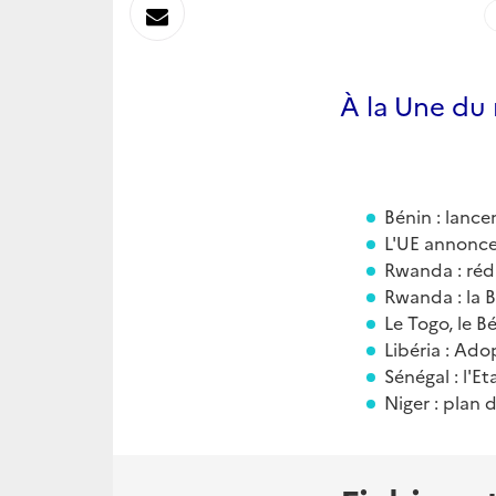
sur
Envoyer
Linkedin
par
À la Une du
Messagerie
Bénin : lanc
L'UE annonce
Rwanda : rédu
Rwanda : la B
Le Togo, le B
Libéria : Ado
Sénégal : l'E
Niger : plan 