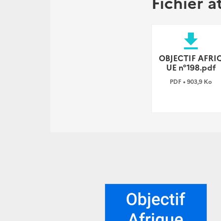
Fichier a
file_download
OBJECTIF AFRI
UE n°198.pdf
PDF • 903,9 Ko