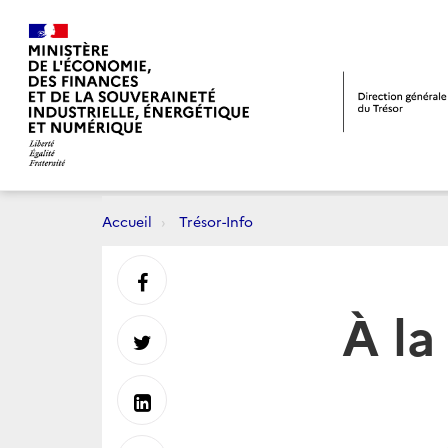
Accueil
Trésor-Info
Partager
À la
sur
Partager
Facebook
sur
Partager
Twitter