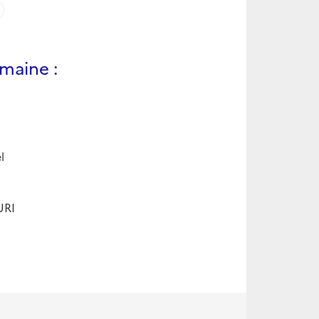
maine :
l
URI