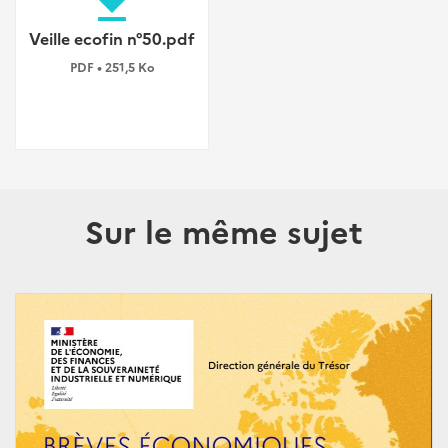
file_download
Veille ecofin n°50.pdf
PDF • 251,5 Ko
Sur le même sujet