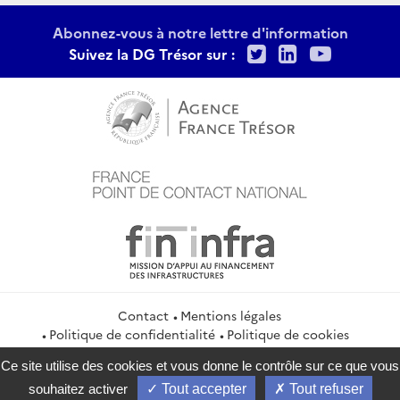
Abonnez-vous à notre lettre d'information
Twitter
LinkedIn
Youtu
Suivez la DG Trésor sur :
Contact
Mentions légales
Politique de confidentialité
Politique de cookies
Gestion des cookies
Flux RSS
Ce site utilise des cookies et vous donne le contrôle sur ce que vous
service-public.gouv.fr
legifrance.gouv.fr
info.gouv.fr
souhaitez activer
Tout accepter
Tout refuser