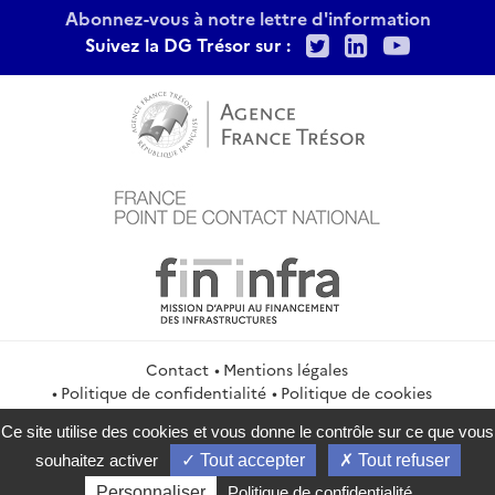
Abonnez-vous à notre lettre d'information
Twitter
LinkedIn
Youtu
Suivez la DG Trésor sur :
Contact
Mentions légales
Politique de confidentialité
Politique de cookies
Gestion des cookies
Flux RSS
Ce site utilise des cookies et vous donne le contrôle sur ce que vous
service-public.gouv.fr
legifrance.gouv.fr
info.gouv.fr
souhaitez activer
Tout accepter
Tout refuser
data.gouv.fr
Personnaliser
Politique de confidentialité