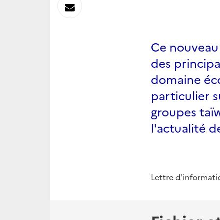
sur
Envoyer
Linkedin
par
Ce nouveau p
Messagerie
des princip
domaine éco
particulier 
groupes taïw
l'actualité d
Lettre d'informati