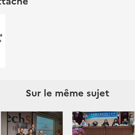
ttaché
a
p
Sur le même sujet