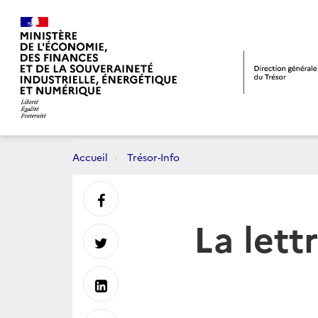
Accueil
Trésor-Info
Partager
La lett
sur
Partager
Facebook
sur
Partager
Twitter