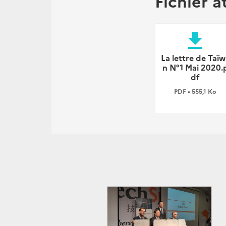
Fichier a
file_download
La lettre de Taïw
n N°1 Mai 2020.
df
PDF • 555,1 Ko