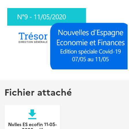
Fichier attaché
file_download
Nvlles ES ecofin 11-05-