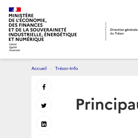
Accueil
Trésor-Info
Partager
Principa
sur
Partager
Facebook
sur
Partager
Twitter