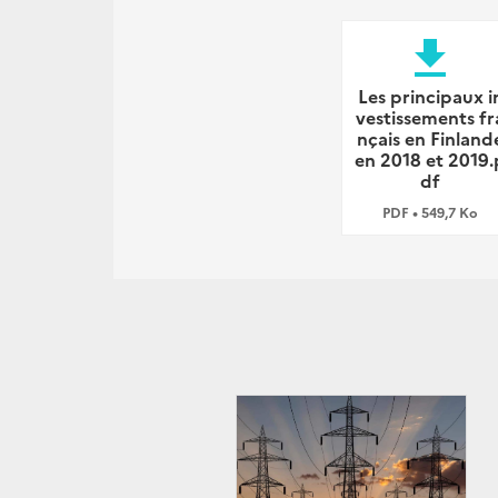
file_download
Les principaux i
vestissements fr
nçais en Finland
en 2018 et 2019.
df
PDF • 549,7 Ko