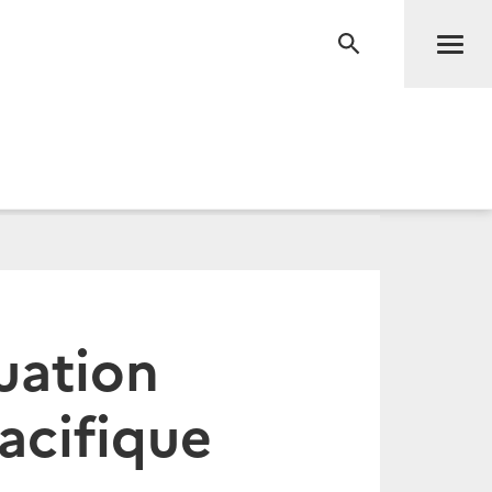
Men
RECHERCHE
tuation
acifique