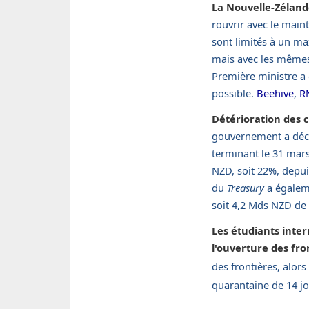
La Nouvelle-Zélande
rouvrir avec le main
sont limités à un m
mais avec les mêmes 
Première ministre a 
possible.
Beehive
,
R
Détérioration des 
gouvernement a décl
terminant le 31 mar
NZD, soit 22%, depui
du
Treasury
a égaleme
soit 4,2 Mds NZD de
Les étudiants inte
l'ouverture des fro
des frontières, alor
quarantaine de 14 jou