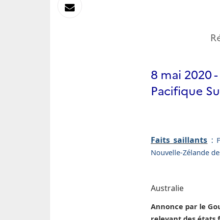
sur
Envoyer
Linkedin
par
Ré
Messagerie
8 mai 2020 -
Pacifique S
Faits saillants
:
Nouvelle-Zélande des
Australie
Annonce par le Gou
relevant des états 