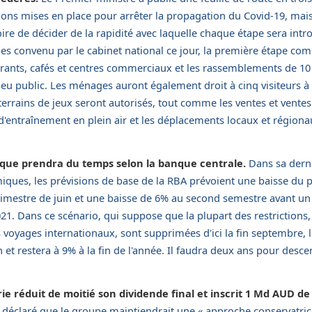
ctions mises en place pour arrêter la propagation du Covid-19, mais
oire de décider de la rapidité avec laquelle chaque étape sera intr
apes convenu par le cabinet national ce jour, la première étape 
aurants, cafés et centres commerciaux et les rassemblements de 1
u public. Les ménages auront également droit à cinq visiteurs à 
 terrains de jeux seront autorisés, tout comme les ventes et vente
'entraînement en plein air et les déplacements locaux et région
que prendra du temps selon la banque centrale.
Dans sa derni
ques, les prévisions de base de la RBA prévoient une baisse du p
rimestre de juin et une baisse de 6% au second semestre avant u
1. Dans ce scénario, qui suppose que la plupart des restrictions, 
s voyages internationaux, sont supprimées d'ici la fin septembre,
 et restera à 9% à la fin de l'année. Il faudra deux ans pour desce
 réduit de moitié son dividende final et inscrit 1 Md AUD de 
a déclaré que le groupe maintiendrait une « approche conservatric