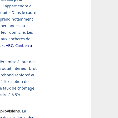
 il appartiendra à
oduite. Dans le cadre
comprend notamment
0 personnes au
leur domicile. Les
s aux enchères de
aux.
ABC
,
Canberra
ère mise à jour des
roduit intérieur brut
n rebond renforcé au
à l'exception de
 le taux de chômage
ndre à 6,5%.
provisions.
La
e des capitaux, des