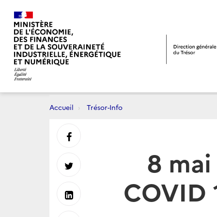
Accueil
Trésor-Info
Partager
8 mai 
sur
Partager
COVID 1
Facebook
sur
Partager
Twitter