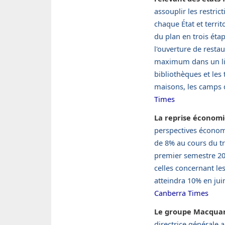
assouplir les restri
chaque État et territ
du plan en trois ét
l'ouverture de rest
maximum dans un lie
bibliothèques et les
maisons, les camps d
Times
La reprise économi
perspectives économi
de 8% au cours du t
premier semestre 202
celles concernant le
atteindra 10% en juin
Canberra Times
Le groupe Macquarie
directrice générale 