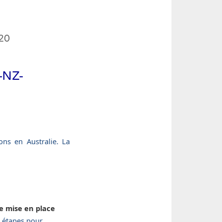
20
e-NZ-
ons en Australie. La
e mise en place
s étapes pour