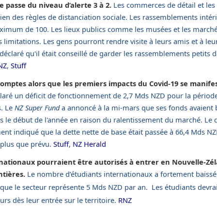
 passe du niveau d’alerte 3 à 2.
Les commerces de détail et les 
tien des règles de distanciation sociale. Les rassemblements intéri
aximum de 100. Les lieux publics comme les musées et les marché
limitations. Les gens pourront rendre visite à leurs amis et à leur
déclaré qu'il était conseillé de garder les rassemblements petits
NZ
,
Stuff
comptes alors que les premiers impacts du Covid-19 se manife
aré un déficit de fonctionnement de 2,7 Mds NZD pour la périod
s. Le
NZ Super Fund
a annoncé à la mi-mars que ses fonds avaient 
s le début de l'année en raison du ralentissement du marché. Le 
nt indiqué que la dette nette de base était passée à 66,4 Mds NZ
 plus que prévu.
Stuff
,
NZ Herald
rnationaux pourraient être autorisés à entrer en Nouvelle-Zé
ntières.
Le nombre d’étudiants internationaux a fortement baissé 
s que le secteur représente 5 Mds NZD par an. Les étudiants devrai
rs dès leur entrée sur le territoire.
RNZ