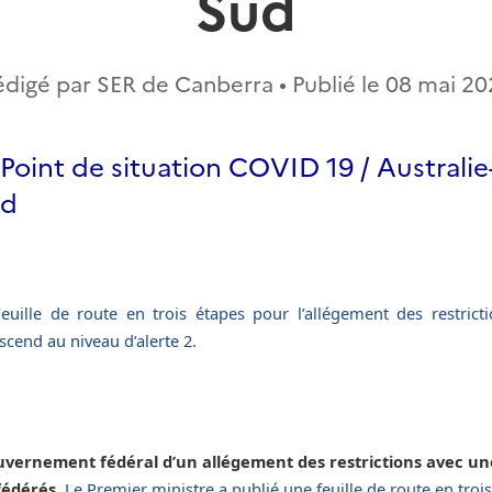
Sud
digé par SER de Canberra • Publié le
08 mai 20
 Point de situation COVID 19 / Australi
ud
Feuille de route en trois étapes pour l’allégement des restricti
cend au niveau d’alerte 2.
vernement fédéral d’un allégement des restrictions avec un
fédérés.
Le Premier ministre a publié une feuille de route en troi