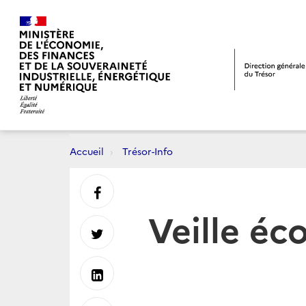
Accueil
Trésor-Info
Partager
Veille éc
sur
Partager
Facebook
sur
Partager
Twitter