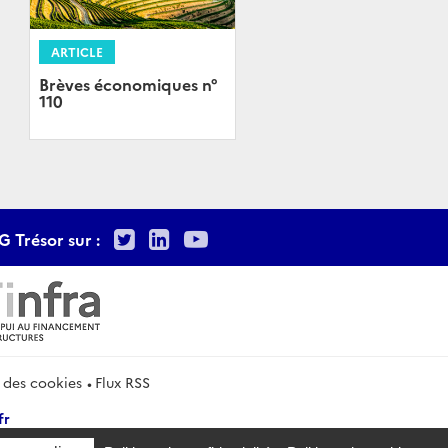
ARTICLE
Brèves économiques n°
110
Twitter
LinkedIn
Youtube
G Trésor sur :
 des cookies
Flux RSS
fr