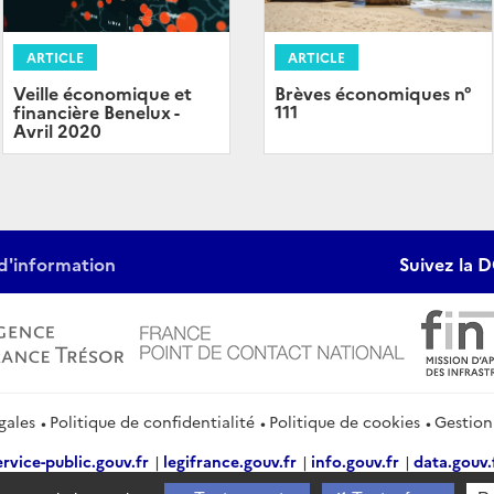
ARTICLE
ARTICLE
Veille économique et
Brèves économiques n°
financière Benelux -
111
Avril 2020
d'information
Suivez la D
gales
Politique de confidentialité
Politique de cookies
Gestion
ervice-public.gouv.fr
legifrance.gouv.fr
info.gouv.fr
data.gouv.