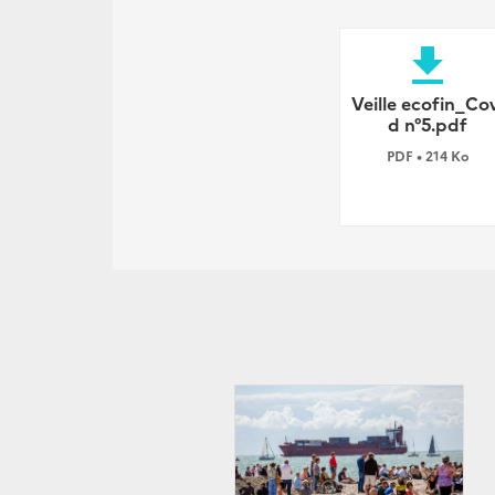
file_download
Veille ecofin_Co
d n°5.pdf
PDF • 214 Ko