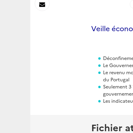
sur
Envoyer
Linkedin
par
Veille écon
Messagerie
Déconfinemen
Le Gouvernem
Le revenu mo
du Portugal
Seulement 3 
gouvernement
Les indicateu
Fichier a