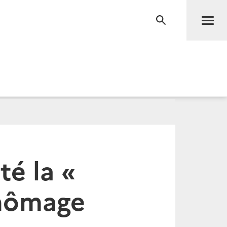
Men
RECHERCHE
té la «
chômage