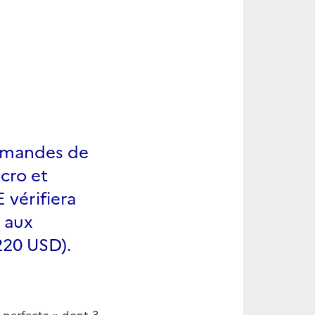
demandes de
cro et
 vérifiera
r aux
220 USD).
 perfecta » dont 3