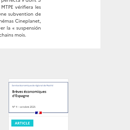
MTPE vérifiera les
 une subvention de
cinémas Cineplanet,
uer la « suspensión
ochains mois.
ARTICLE