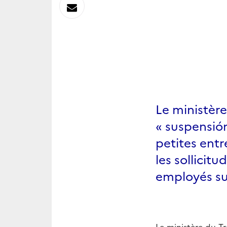
sur
Envoyer
Linkedin
par
Messagerie
Le ministère
« suspensión
petites entr
les sollicit
employés su
Le ministère du T