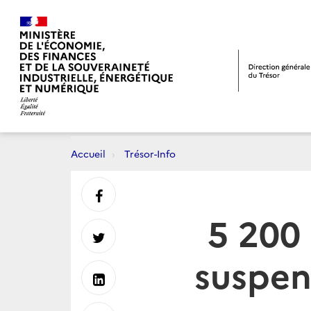
Accueil
Trésor-Info
Partager
5 200 
sur
Partager
suspen
Facebook
sur
Partager
Twitter