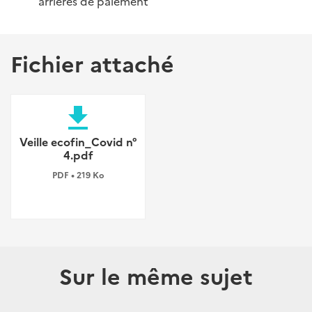
arriérés de paiement
Fichier attaché
file_download
Veille ecofin_Covid n°
4.pdf
PDF • 219 Ko
Sur le même sujet