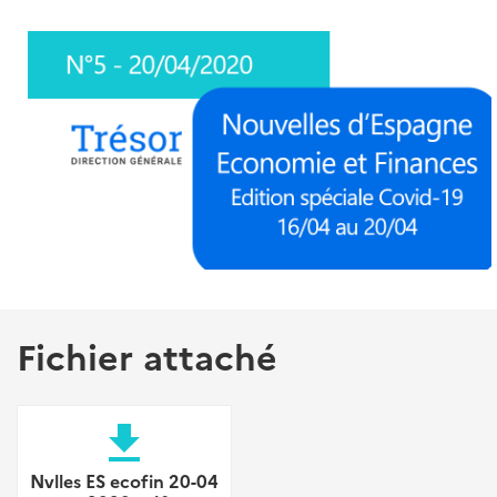
Fichier attaché
file_download
Nvlles ES ecofin 20-04