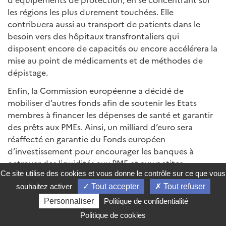
les régions les plus durement touchées. Elle
contribuera aussi au transport de patients dans le
besoin vers des hôpitaux transfrontaliers qui
disposent encore de capacités ou encore accélérera la
mise au point de médicaments et de méthodes de
dépistage.
Enfin, la Commission européenne a décidé de
mobiliser d’autres fonds afin de soutenir les Etats
membres à financer les dépenses de santé et garantir
des prêts aux PMEs. Ainsi, un milliard d’euro sera
réaffecté en garantie du Fonds européen
d’investissement pour encourager les banques à
octroyer des liquidités aux PME et aux petites
Ce site utilise des cookies et vous donne le contrôle sur ce que vous
entreprises de taille intermédiaire. Grâce à cette
garantie, environ
8 Md€
de financements seront
souhaitez activer
Tout accepter
Tout refuser
déployés pour venir en aide à au moins 100 000 PME
Personnaliser
Politique de confidentialité
et petites entreprises de taille intermédiaire
Politique de cookies
européennes.