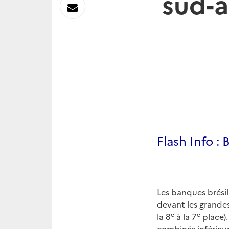
sud-
sur
Envoyer
Linkedin
par
Messagerie
Flash Info :
Les banques brésil
devant les grand
e
e
la 8
à la 7
place).
combinés inférieur