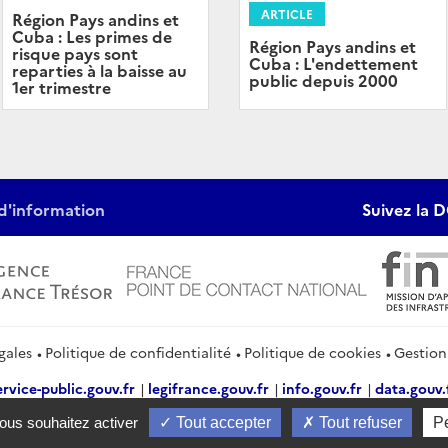
ARTICLE
Région Pays andins et
Cuba : Les primes de
Région Pays andins et
risque pays sont
Cuba : L'endettement
reparties à la baisse au
public depuis 2000
1er trimestre
d'information
Suivez la D
gales
Politique de confidentialité
Politique de cookies
Gestion
ervice-public.gouv.fr
legifrance.gouv.fr
info.gouv.fr
data.gouv.
vous souhaitez activer
Tout accepter
Tout refuser
P
2026 Direction générale du Trésor