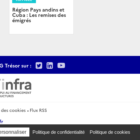
Région Pays andins et
Cuba : Les remises des
émigrés
Twitter
LinkedIn
Youtube
G Trésor sur :
 des cookies
Flux RSS
fr
ersonnaliser
Politique de confidentialité
Politique de cookies