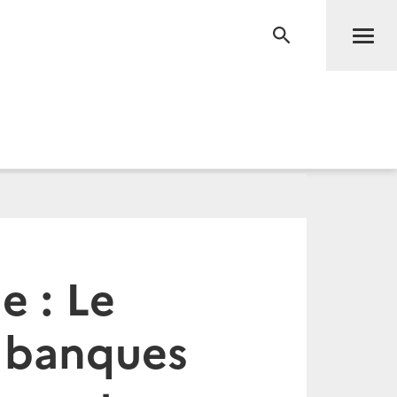
Men
RECHERCHE
 : Le
s banques