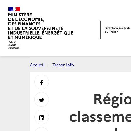
Accueil
Trésor-Info
Partager
Régi
sur
Partager
classeme
Facebook
sur
Partager
Twitter