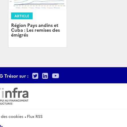
ARTICLE
Région Pays andins et
Cuba : Les remises des
émigrés
Twitter
LinkedIn
Youtube
G Trésor sur :
 des cookies
Flux RSS
fr