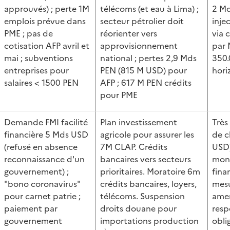
approuvés) ; perte 1M
télécoms (et eau à Lima) ;
2 Md
emplois prévue dans
secteur pétrolier doit
inje
PME ; pas de
réorienter vers
via 
cotisation AFP avril et
approvisionnement
par 
mai ; subventions
national ; pertes 2,9 Mds
350.
entreprises pour
PEN (815 M USD) pour
hori
salaires < 1500 PEN
AFP ; 617 M PEN crédits
pour PME
Demande FMI facilité
Plan investissement
Très
financière 5 Mds USD
agricole pour assurer les
de c
(refusé en absence
7M CLAP. Crédits
USD)
reconnaissance d'un
bancaires vers secteurs
moné
gouvernement) ;
prioritaires. Moratoire 6m
fin
"bono coronavirus"
crédits bancaires, loyers,
mesu
pour carnet patrie ;
télécoms. Suspension
amen
paiement par
droits douane pour
resp
gouvernement
importations production
oblig