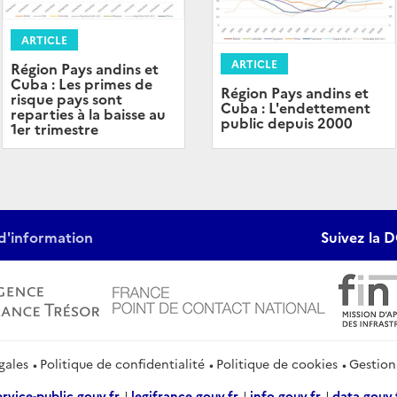
ARTICLE
ARTICLE
Région Pays andins et
Cuba : Les primes de
Région Pays andins et
risque pays sont
Cuba : L'endettement
reparties à la baisse au
public depuis 2000
1er trimestre
d'information
Suivez la D
gales
Politique de confidentialité
Politique de cookies
Gestion
ervice-public.gouv.fr
legifrance.gouv.fr
info.gouv.fr
data.gouv.