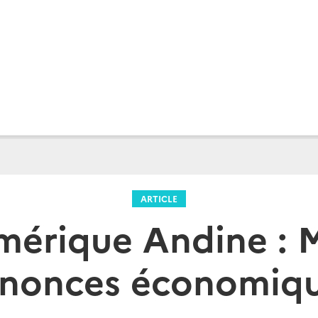
ARTICLE
mérique Andine : M
nonces économiq