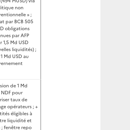
(494 MUSD) via
litique non
entionnelle » ;
at par BCB 505
 obligations
nues par AFP
r 1,5 Md USD
lles liquidités) ;
 1 Md USD au
vernement
sion de 1 Md
 NDF pour
riser taux de
ge opérateurs ; +
ités éligibles à
tre liquidité et
 ; fenêtre repo