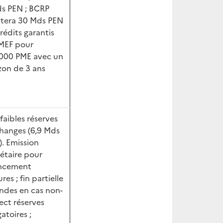
s PEN ; BCRP
ctera 30 Mds PEN
crédits garantis
MEF pour
000 PME avec un
zon de 3 ans
 faibles réserves
hanges (6,9 Mds
. Emission
taire pour
ancement
res ; fin partielle
des en cas non-
ect réserves
atoires ;