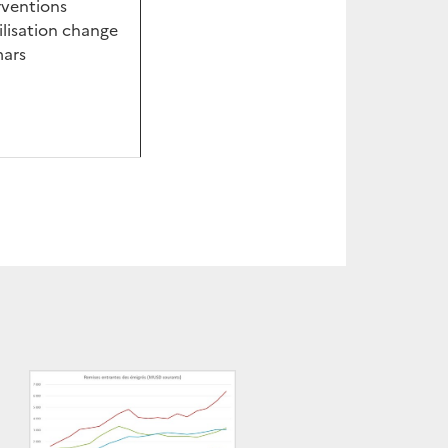
rventions
ilisation change
mars