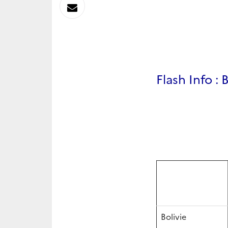
sur
Envoyer
Linkedin
par
Messagerie
Flash Info :
Bolivie