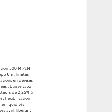
ction 500 M PEN
epo 6m ; limites
ations en devises
vées ; baisse taux
cteurs de 2,25% à
 ; flexibilisation
es liquidités
es avril, libérant