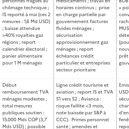
personnes fragiles au
médicaments ; travail en
BOB 
chômage technique ;
horaires continus ; prise
« po
IS reporté à mai (ces 2
en charge partielle par
conv
mesures : 1,6 Md USD)
gouvernement factures
rach
; baisse attendue
fluides ménages ;
MUSD
>40% royalties gaz
sécurisation
déte
régions ; report
approvisionnement gaz
(pou
calendrier électoral ;
ménages ; report
nouve
panier alimentaire
échéances crédit
prêt
pour 1 M ménages
particulier et entreprises
gou
secteur prioritaire
Début
Ligne crédit tourisme et
Emis
remboursement TVA
aviation ; report IS et TVA
USD
ménages modestes ;
S1 vers S2 ; Avianca :
sécu
total mesures
risque faillite <3 mois,
chan
publiques soutien :
note baissée par S&P à
d'ent
15.000 Mds COP (3,7
CCC). Primes personnel
fenê
Mds USD) ; possible
santé ; amendes et
repo