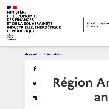
Accueil
Trésor-Info
Partager
Région A
sur
Partager
an
Facebook
sur
Partager
Twitter