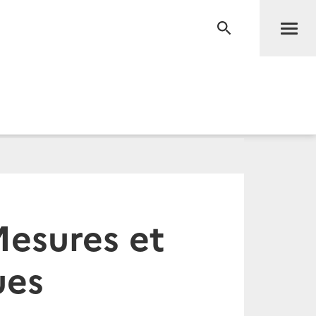
Men
RECHERCHE
esures et
ues