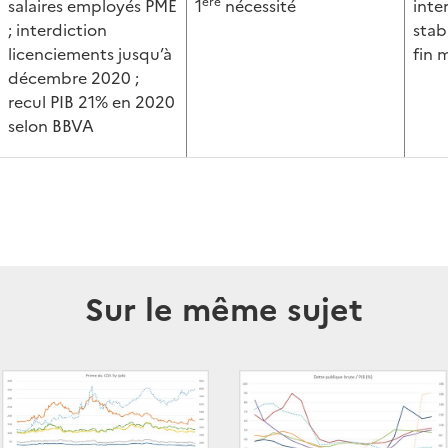
ère
salaires employés PME
1
nécessité
inte
; interdiction
stab
licenciements jusqu’à
fin 
décembre 2020 ;
recul PIB 21% en 2020
selon BBVA
Sur le même sujet