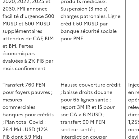
2020, 2022, 2025 et
produits médicaux.
2030. FMI annonce
Suspension (3 mois)
facilité d'urgence 500
charges patronales. Ligne
MUSD et 500 MUSD
crédit 50 MUSD par
supplémentaires
banque sécurité sociale
attendus de CAF, BIM
pour PME
et BM. Pertes
économiques
évaluées à 2% PIB par
mois confinement
Transfert 760 PEN
Hausse couverture crédit
Inje
pour foyers pauvres ;
; baisse droits douane
en r
mesures
pour 65 lignes santé ;
opér
commerciales
report 3M IR et IS pour
rele
banques pour crédits
soc CA < 6 MUSD ;
dire
; Plan total Covid :
transfert 90 M PEN
1,25%
26,4 Mds USD (12%
secteur santé ;
norm
PIB dont 5,9 Mds
interdiction couper
devis