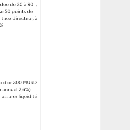
due de 30 à 90j ;
se 50 points de
 taux directeur, à
5%
p d’or 300 MUSD
x annuel 2,6%)
 assurer liquidité