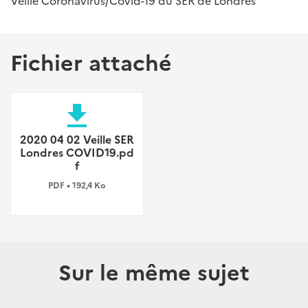
Veille Coronavirus/Covid-19 du SER de Londres
Fichier attaché
file_download
2020 04 02 Veille SER
Londres COVID19.pd
f
PDF • 192,4 Ko
Sur le même sujet