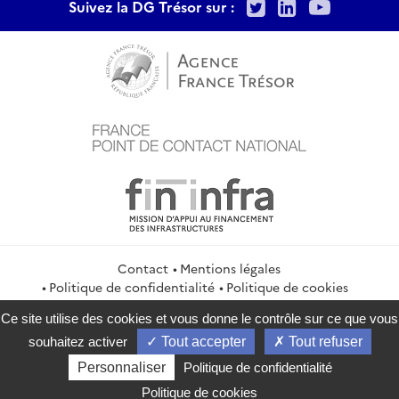
Twitter
LinkedIn
Youtu
Suivez la DG Trésor sur :
Contact
Mentions légales
Politique de confidentialité
Politique de cookies
Gestion des cookies
Flux RSS
Ce site utilise des cookies et vous donne le contrôle sur ce que vous
service-public.gouv.fr
legifrance.gouv.fr
info.gouv.fr
souhaitez activer
Tout accepter
Tout refuser
data.gouv.fr
Personnaliser
Politique de confidentialité
2026 Direction générale du Trésor
Politique de cookies