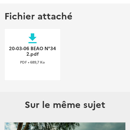
Fichier attaché
file_download
20-03-06 BEAO N°34
2.pdf
PDF • 689,7 Ko
Sur le même sujet