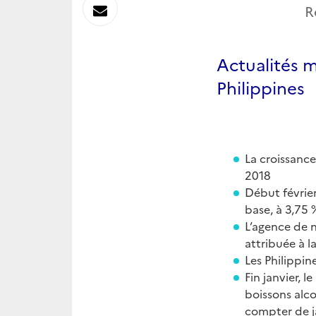
sur
Envoyer
R
Linkedin
par
Actualités 
Messagerie
Philippines
La croissance
2018
Début février
base, à 3,75 
L’agence de n
attribuée à l
Les Philippi
Fin janvier, l
boissons alco
compter de j