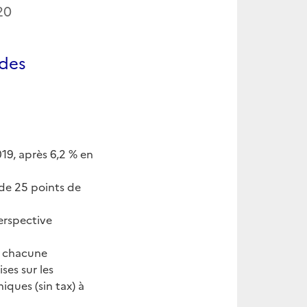
20
 des
19, après 6,2 % en
 de 25 points de
perspective
R chacune
ses sur les
niques (sin tax) à